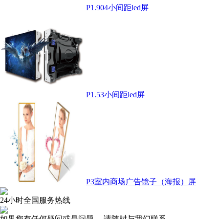
P1.904小间距led屏
P1.53小间距led屏
P3室内商场广告镜子（海报）屏
24小时全国服务热线
如果您有任何疑问或是问题， 请随时与我们联系